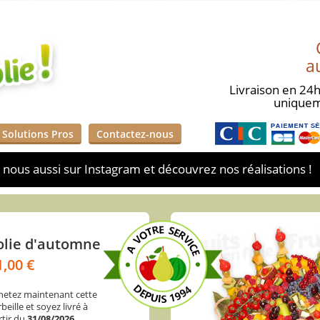
a
Livraison en 24h
unique
Solutions Pros
Contactez-nous
nous aussi sur Instagram et découvrez nos réalisations !
olie d'automne
oyeuses Fêtes
1,00 €
05,00 €
hetez maintenant cette
hetez maintenant cette
beille et soyez livré à
beille et soyez livré à
rtir du
rtir du
31/08/2026
31/08/2026