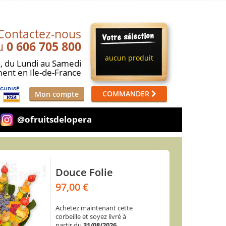
Contactez-nous
u
0 606 705 800
aucun produit
,
du Lundi au Samedi
ment
en Ile-de-France
COMMANDER
Mon compte
@ofruitsdelopera
Anita
Douce Folie
Party Folie
97,00 €
97,00 €
65,00 €
Achetez maintenant cette
Achetez maintenant cette
Achetez maintenant cette
corbeille et soyez livré à
corbeille et soyez livré à
corbeille et soyez livré à
partir du
partir du
partir du
31/08/2026
31/08/2026
31/08/2026