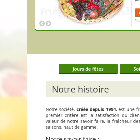
Pho
Pho
Jours de fêtes
So
Notre histoire
Notre société,
créée depuis 1994
, est une fr
premier critère est la satisfaction du clie
valeur de notre savoir faire, la fraîcheur d
saisons, haut de gamme.
Notre savoir faire :