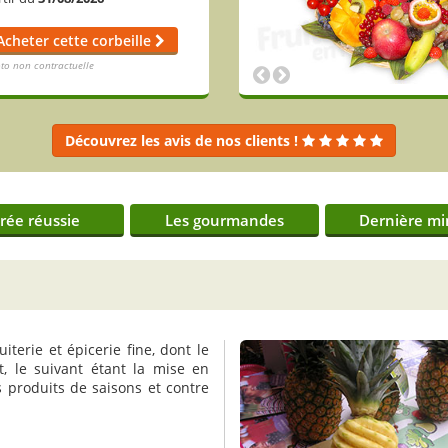
Acheter cette corbeille
Acheter cette corbeille
to non contractuelle
to non contractuelle
Découvrez les avis de nos clients !
irée réussie
Les gourmandes
Dernière mi
uiterie et épicerie fine, dont le
nt, le suivant étant la mise en
es produits de saisons et contre