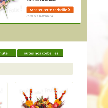
Acheter cette corbeille
Acheter cette corbeille
Photo non contractuelle
Photo non contractuelle
nute
Toutes nos corbeilles