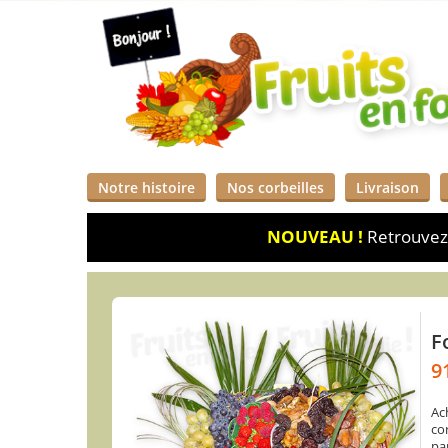
Notre histoire
Nos corbeilles
Livraison
NOUVEAU !
Retrouvez 
F
9
Ac
cor
pa