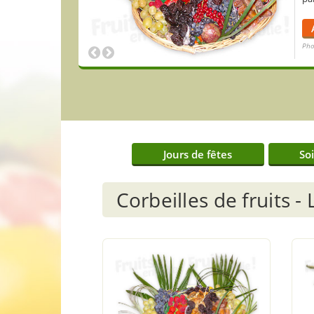
Pho
Jours de fêtes
So
Corbeilles de fruits
-