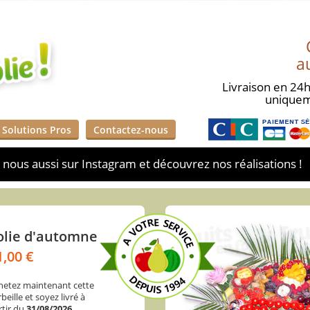
a
Livraison en 24h
unique
Solutions Pros
Contactez-nous
nous aussi sur Instagram et découvrez nos réalisations !
olie d'automne
1,00 €
hetez maintenant cette
beille et soyez livré à
rtir du
31/08/2026