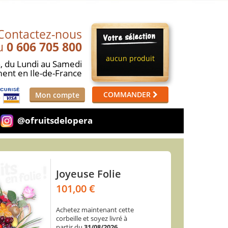
Contactez-nous
u
0 606 705 800
aucun produit
,
du Lundi au Samedi
ment
en Ile-de-France
COMMANDER
Mon compte
@ofruitsdelopera
Minute Party
Joyeuse Folie
65,00 €
101,00 €
Achetez maintenant cette
Achetez maintenant cette
corbeille et soyez livré à
corbeille et soyez livré à
partir du
partir du
31/08/2026
31/08/2026